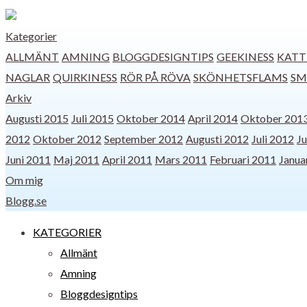
Kategorier
ALLMÄNT
AMNING
BLOGGDESIGNTIPS
GEEKINESS
KATT
NAGLAR
QUIRKINESS
RÖR PÅ RÖVA
SKÖNHETSFLAMS
SM
Arkiv
Augusti 2015
Juli 2015
Oktober 2014
April 2014
Oktober 201
2012
Oktober 2012
September 2012
Augusti 2012
Juli 2012
Ju
Juni 2011
Maj 2011
April 2011
Mars 2011
Februari 2011
Janua
Om mig
Blogg.se
KATEGORIER
Allmänt
Amning
Bloggdesigntips