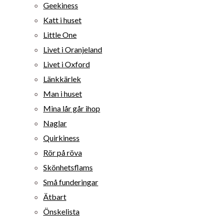
Geekiness
Katt i huset
Little One
Livet i Oranjeland
Livet i Oxford
Länkkärlek
Man i huset
Mina lår går ihop
Naglar
Quirkiness
Rör på röva
Skönhetsflams
Små funderingar
Ätbart
Önskelista