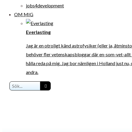
jobs4development
OM MIG
Everlasting
Jag är en otroligt känd astrofysiker (eller ja, åtmins
behöver fler vetenskapsbloggar där en-som-vet-allt 
hålla reda på mig. Jag bor nämligen i Holland just nu
andra.