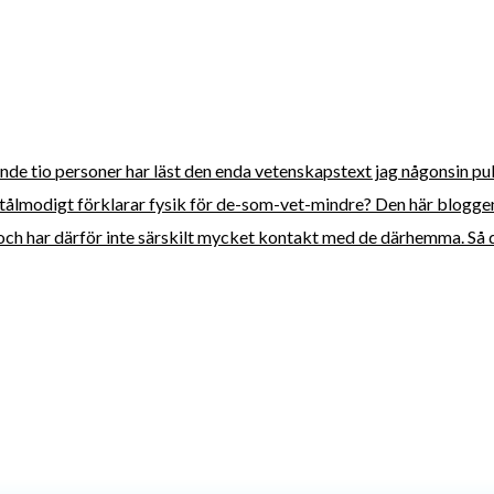
tonde tio personer har läst den enda vetenskapstext jag någonsin pu
tålmodigt förklarar fysik för de-som-vet-mindre? Den här bloggen 
, och har därför inte särskilt mycket kontakt med de därhemma. Så d