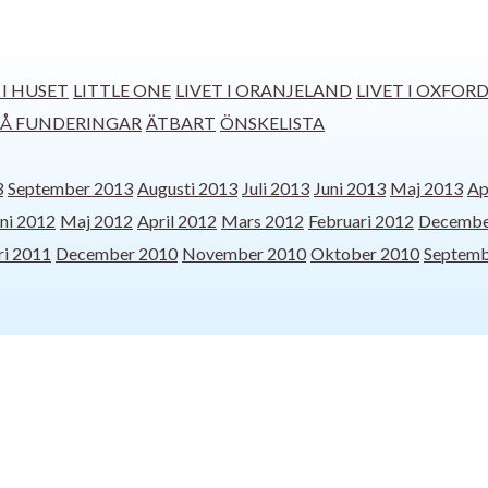
 I HUSET
LITTLE ONE
LIVET I ORANJELAND
LIVET I OXFOR
Å FUNDERINGAR
ÄTBART
ÖNSKELISTA
3
September 2013
Augusti 2013
Juli 2013
Juni 2013
Maj 2013
Ap
ni 2012
Maj 2012
April 2012
Mars 2012
Februari 2012
Decembe
ri 2011
December 2010
November 2010
Oktober 2010
Septemb