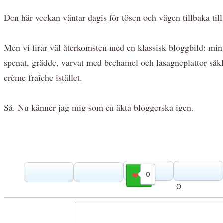
Den här veckan väntar dagis för tösen och vägen tillbaka till
Men vi firar väl återkomsten med en klassisk bloggbild: m
spenat, grädde, varvat med bechamel och lasagneplattor såkla
crème fraîche istället.
Så. Nu känner jag mig som en äkta bloggerska igen.
0
Gilla
0