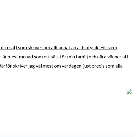
blicerat) som skriver om allt annat än astrofysik. För vem
är mest menad som ett sätt för min familj och nära vänner att
ärför skriver jag väl mest om vardagen, just precis som alla