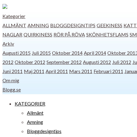
Kategorier
ALLMÄNT
AMNING
BLOGGDESIGNTIPS
GEEKINESS
KATT
NAGLAR
QUIRKINESS
RÖR PÅ RÖVA
SKÖNHETSFLAMS
SM
Arkiv
Augusti 2015
Juli 2015
Oktober 2014
April 2014
Oktober 201
2012
Oktober 2012
September 2012
Augusti 2012
Juli 2012
Ju
Juni 2011
Maj 2011
April 2011
Mars 2011
Februari 2011
Janua
Om mig
Blogg.se
KATEGORIER
Allmänt
Amning
Bloggdesigntips