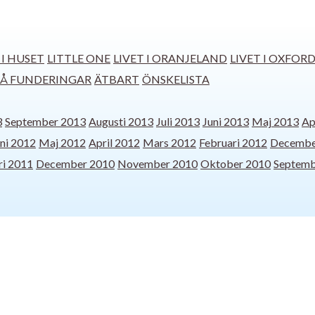
 I HUSET
LITTLE ONE
LIVET I ORANJELAND
LIVET I OXFOR
Å FUNDERINGAR
ÄTBART
ÖNSKELISTA
3
September 2013
Augusti 2013
Juli 2013
Juni 2013
Maj 2013
Ap
ni 2012
Maj 2012
April 2012
Mars 2012
Februari 2012
Decembe
ri 2011
December 2010
November 2010
Oktober 2010
Septemb