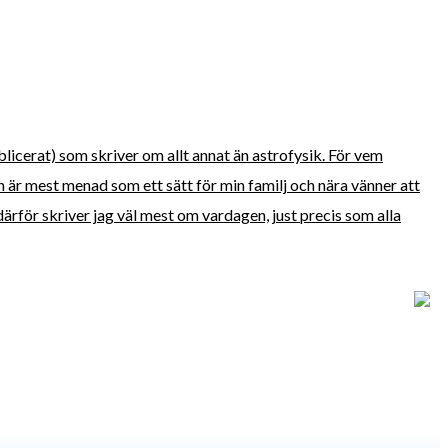
blicerat) som skriver om allt annat än astrofysik. För vem
är mest menad som ett sätt för min familj och nära vänner att
ärför skriver jag väl mest om vardagen, just precis som alla