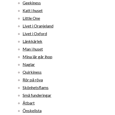
Geekiness
Katt i huset
Little One
Livet i Oranjeland
Livet i Oxford
Länkkärlek
Man i huset
Mina lår går ihop
Naglar
Quirkiness
Rör på röva
Skönhetsflams
Små funderingar
Ätbart
Önskelista