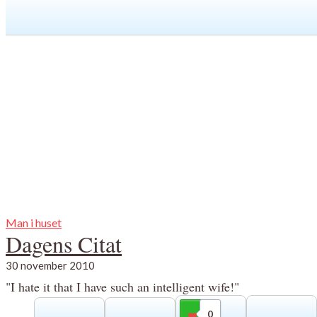
Man i huset
Dagens Citat
30 november 2010
"I hate it that I have such an intelligent wife!"
0