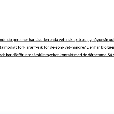
tonde tio personer har läst den enda vetenskapstext jag någonsin pu
tålmodigt förklarar fysik för de-som-vet-mindre? Den här bloggen 
, och har därför inte särskilt mycket kontakt med de därhemma. Så d