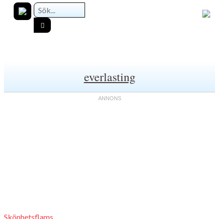
everlasting
Skönhetsflams