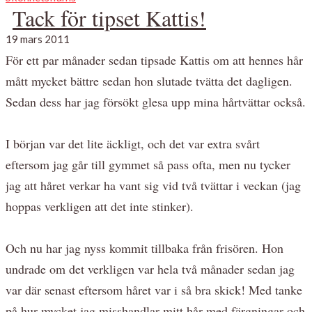
Tack för tipset Kattis!
19 mars 2011
För ett par månader sedan tipsade Kattis om att hennes hår
mått mycket bättre sedan hon slutade tvätta det dagligen.
Sedan dess har jag försökt glesa upp mina hårtvättar också.
I början var det lite äckligt, och det var extra svårt
eftersom jag går till gymmet så pass ofta, men nu tycker
jag att håret verkar ha vant sig vid två tvättar i veckan (jag
hoppas verkligen att det inte stinker).
Och nu har jag nyss kommit tillbaka från frisören. Hon
undrade om det verkligen var hela två månader sedan jag
var där senast eftersom håret var i så bra skick! Med tanke
på hur mycket jag misshandlar mitt hår med färgningar och