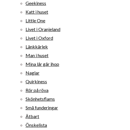
Geekiness
Katt i huset
Little One
Livet i Oranjeland
Livet i Oxford
Länkkärlek
Man i huset
Mina lår går ihop
Naglar
Quirkiness
Rör på röva
Skönhetsflams
Små funderingar
Ätbart
Önskelista