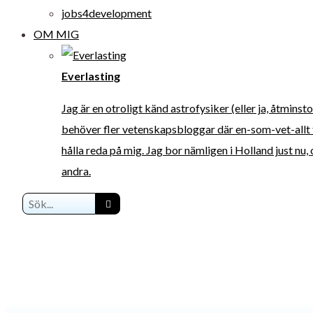
jobs4development
OM MIG
Everlasting
Jag är en otroligt känd astrofysiker (eller ja, åtmins
behöver fler vetenskapsbloggar där en-som-vet-allt 
hålla reda på mig. Jag bor nämligen i Holland just nu
andra.