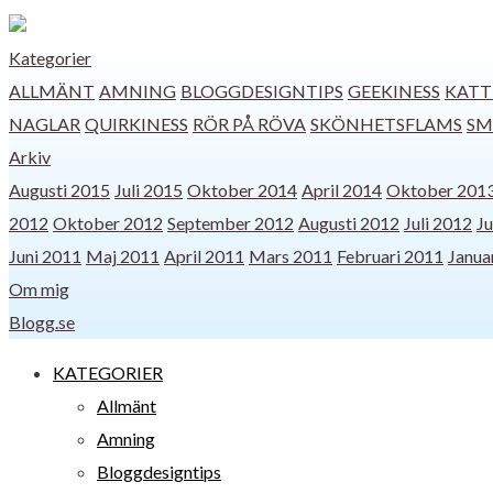
Kategorier
ALLMÄNT
AMNING
BLOGGDESIGNTIPS
GEEKINESS
KATT
NAGLAR
QUIRKINESS
RÖR PÅ RÖVA
SKÖNHETSFLAMS
SM
Arkiv
Augusti 2015
Juli 2015
Oktober 2014
April 2014
Oktober 201
2012
Oktober 2012
September 2012
Augusti 2012
Juli 2012
Ju
Juni 2011
Maj 2011
April 2011
Mars 2011
Februari 2011
Janua
Om mig
Blogg.se
KATEGORIER
Allmänt
Amning
Bloggdesigntips