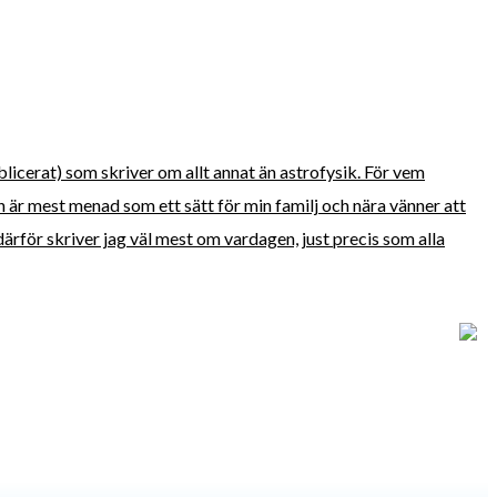
blicerat) som skriver om allt annat än astrofysik. För vem
är mest menad som ett sätt för min familj och nära vänner att
ärför skriver jag väl mest om vardagen, just precis som alla