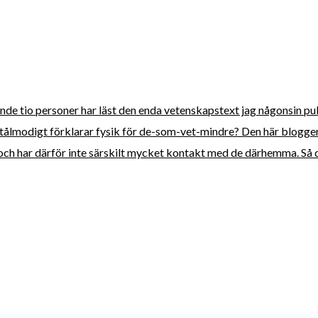
tonde tio personer har läst den enda vetenskapstext jag någonsin pu
tålmodigt förklarar fysik för de-som-vet-mindre? Den här bloggen 
, och har därför inte särskilt mycket kontakt med de därhemma. Så d