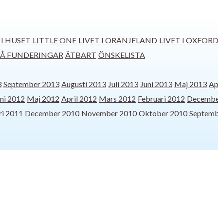
 I HUSET
LITTLE ONE
LIVET I ORANJELAND
LIVET I OXFOR
Å FUNDERINGAR
ÄTBART
ÖNSKELISTA
3
September 2013
Augusti 2013
Juli 2013
Juni 2013
Maj 2013
Ap
ni 2012
Maj 2012
April 2012
Mars 2012
Februari 2012
Decembe
ri 2011
December 2010
November 2010
Oktober 2010
Septemb