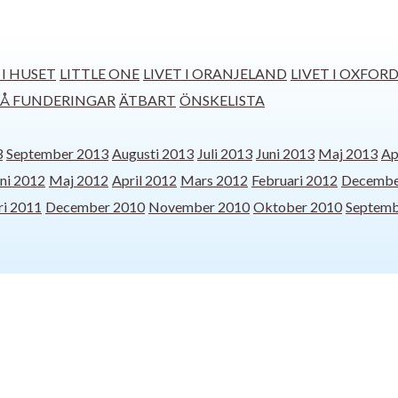
 I HUSET
LITTLE ONE
LIVET I ORANJELAND
LIVET I OXFOR
Å FUNDERINGAR
ÄTBART
ÖNSKELISTA
3
September 2013
Augusti 2013
Juli 2013
Juni 2013
Maj 2013
Ap
ni 2012
Maj 2012
April 2012
Mars 2012
Februari 2012
Decembe
ri 2011
December 2010
November 2010
Oktober 2010
Septemb