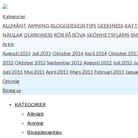
Kategorier
ALLMÄNT
AMNING
BLOGGDESIGNTIPS
GEEKINESS
KATT
NAGLAR
QUIRKINESS
RÖR PÅ RÖVA
SKÖNHETSFLAMS
SM
Arkiv
Augusti 2015
Juli 2015
Oktober 2014
April 2014
Oktober 201
2012
Oktober 2012
September 2012
Augusti 2012
Juli 2012
Ju
Juni 2011
Maj 2011
April 2011
Mars 2011
Februari 2011
Janua
Om mig
Blogg.se
KATEGORIER
Allmänt
Amning
Bloggdesigntips