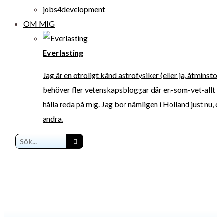
jobs4development
OM MIG
Everlasting
Jag är en otroligt känd astrofysiker (eller ja, åtmins
behöver fler vetenskapsbloggar där en-som-vet-allt 
hålla reda på mig. Jag bor nämligen i Holland just nu
andra.