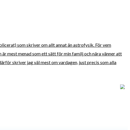
blicerat) som skriver om allt annat än astrofysik. För vem
är mest menad som ett sätt för min familj och nära vänner att
ärför skriver jag väl mest om vardagen, just precis som alla