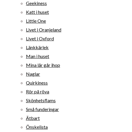
Geekiness
Katt i huset
Little One
Livet i Oranjeland
Livet i Oxford
Länkkärlek
Man i huset
Mina lår går ihop
Naglar
Quirkiness
Rör på röva
Skönhetsflams
Små funderingar
Ätbart
Önskelista