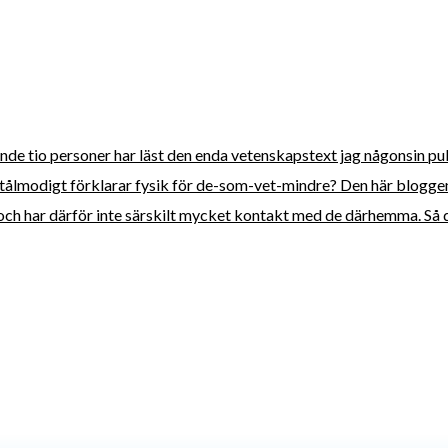
tonde tio personer har läst den enda vetenskapstext jag någonsin pu
tålmodigt förklarar fysik för de-som-vet-mindre? Den här bloggen 
, och har därför inte särskilt mycket kontakt med de därhemma. Så d