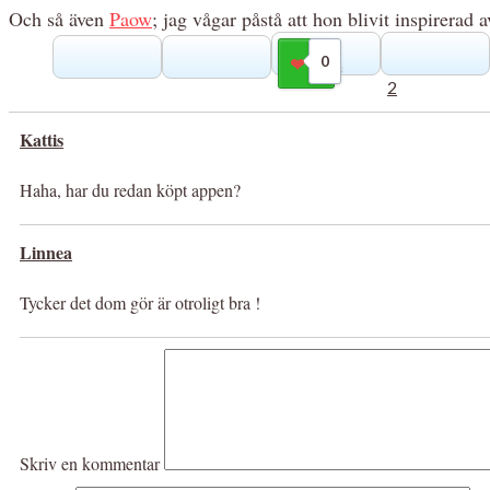
Och så även
Paow
; jag vågar påstå att hon blivit inspirerad 
0
Gilla
2
Kattis
Haha, har du redan köpt appen?
Linnea
Tycker det dom gör är otroligt bra !
Skriv en kommentar